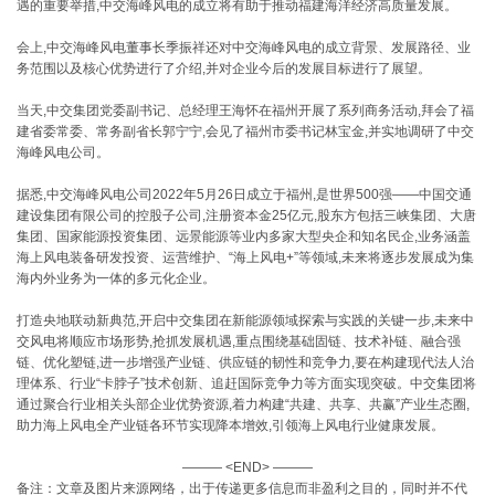
遇的重要举措,中交海峰风电的成立将有助于推动福建海洋经济高质量发展。
会上,中交海峰风电董事长季振祥还对中交海峰风电的成立背景、发展路径、业
务范围以及核心优势进行了介绍,并对企业今后的发展目标进行了展望。
当天,中交集团党委副书记、总经理王海怀在福州开展了系列商务活动,拜会了福
建省委常委、常务副省长郭宁宁,会见了福州市委书记林宝金,并实地调研了中交
海峰风电公司。
据悉,中交海峰风电公司2022年5月26日成立于福州,是世界500强——中国交通
建设集团有限公司的控股子公司,注册资本金25亿元,股东方包括三峡集团、大唐
集团、国家能源投资集团、远景能源等业内多家大型央企和知名民企,业务涵盖
海上风电装备研发投资、运营维护、“海上风电+”等领域,未来将逐步发展成为集
海内外业务为一体的多元化企业。
打造央地联动新典范,开启中交集团在新能源领域探索与实践的关键一步,未来中
交风电将顺应市场形势,抢抓发展机遇,重点围绕基础固链、技术补链、融合强
链、优化塑链,进一步增强产业链、供应链的韧性和竞争力,要在构建现代法人治
理体系、行业“卡脖子”技术创新、追赶国际竞争力等方面实现突破。中交集团将
通过聚合行业相关头部企业优势资源,着力构建“共建、共享、共赢”产业生态圈,
助力海上风电全产业链各环节实现降本增效,引领海上风电行业健康发展。
——— <END> ———
备注：文章及图片来源网络，出于传递更多信息而非盈利之目的，同时并不代