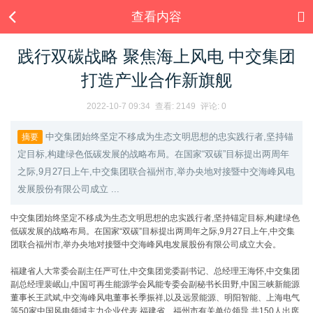
查看内容
践行双碳战略 聚焦海上风电 中交集团
打造产业合作新旗舰
2022-10-7 09:34
查看:
2149
评论: 0
中交集团始终坚定不移成为生态文明思想的忠实践行者,坚持锚
摘要
定目标,构建绿色低碳发展的战略布局。在国家“双碳”目标提出两周年
之际,9月27日上午,中交集团联合福州市,举办央地对接暨中交海峰风电
发展股份有限公司成立 ...
中交集团始终坚定不移成为生态文明思想的忠实践行者,坚持锚定目标,构建绿色
低碳发展的战略布局。在国家“双碳”目标提出两周年之际,9月27日上午,中交集
团联合福州市,举办央地对接暨中交海峰风电发展股份有限公司成立大会。
福建省人大常委会副主任严可仕,中交集团党委副书记、总经理王海怀,中交集团
副总经理裴岷山,中国可再生能源学会风能专委会副秘书长田野,中国三峡新能源
董事长王武斌,中交海峰风电董事长季振祥,以及远景能源、明阳智能、上海电气
等50家中国风电领域主力企业代表,福建省、福州市有关单位领导,共150人出席