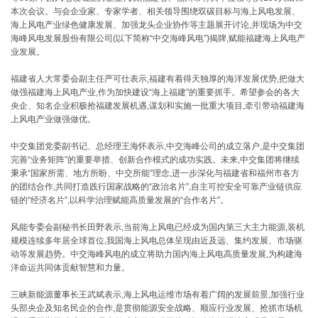
本次会议。与会企业家、专家学者、相关领导围绕双碳目标与海上风电发展、
海上风电产业绿色健康发展、加强龙头企业协作等主题展开讨论,并现场为中交
海峰风电发展股份有限公司(以下简称“中交海峰风电”)揭牌,赋能福建海上风电产
业发展。
福建省人大常委会副主任严可仕表示,福建有着得天独厚的海洋发展优势,把做大
做强福建海上风电产业,作为加快建设“海上福建”的重要抓手。希望参会的各大
央企、知名企业积极抢福建发展机遇,谋划和实施一批重大项目,牵引带动福建海
上风电产业做强做优。
中交集团党委副书记、总经理王海怀表示,中交海峰公司的成立落户,是中交集团
完善“业务矩阵”的重要举措、创新合作模式的成功实践。未来,中交集团将继续
秉承“国家所需、地方所盼、中交所能”理念,进一步深化与福建省和福州市各方
的团结合作,共同打造践行国家战略的“政治名片”,自主可控安全可靠产业链供应
链的“经济名片”,以科学治理赋能高质量发展的“合作名片”。
风能专委会副秘书长田野表示,当前海上风电已经成为国内第三大主力能源,装机
规模连续多年居全球首位,我国海上风电总体呈现由近及远、集约发展、市场驱
动等发展趋势。中交海峰风电的成立将助力国内海上风电高质量发展,为构建海
洋命运共同体贡献智慧和力量。
三峡新能源董事长王武斌表示,海上风电运维市场有着广阔的发展前景,加强行业
头部央企及知名民企的合作,是贯彻能源安全战略、顺应行业发展、抢抓市场机