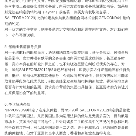
卖方需要小心履行的义务。例如要预报船舶动态，确保船舶到达交船地点且在
任何事项上都做好实质性准备后，向买方发送交船准备就绪通知书等。如果船
舶无法在约定的销约期（laycan）前备妥，则买方有权取消交易，
SALEFORM2012对此的约定类似与航次租船合同格式合同GENCON94中销约
期的约定。
对于双方的文件交割，则主要是约定交割地点和所需交割的文件。对此我们在
下一小节再做说明。
5. 船舶出售前债务负担
对于全球航行的船舶而言，遇到租约或货损货差纠纷，甚至是救助、碰撞事故
都是常事。卖方并没有默示的义务去主动向买方披露这些纠纷，甚至很多时
候，卖方本身在船舶被扣押之前，也不知晓这些潜在纠纷或债务的存在。对
此，虽然SALEFORM2012第8条已经有针对，即要求卖方保证船舶没有任何负
担、抵押、船舶优先权或其他债务，否则应向买方赔偿，但买方仍应尽可能采
取其他手段降低此类风险，例如去经常发生船舶扣押的新加坡、香港等地查询
是否有针对船舶的告票、要求卖方背后的集团出具担保，甚至要求卖方转让其
在原保赔协会下的利益等。
6. 争议解决条款
NIPPON93/99约定了在东京仲裁，而NSF93和SALEFORM2012约定的是伦敦
仲裁和适用英国法。采用英国法作为适用法律的做法是无需多言的，目前航运
市场上，英国法仍是主导地位，且针对诸多二手船买卖中的常见的条款和出现
的争议有过判例，可以说英国法是不二之选。关于仲裁地点，伦敦固然是最传
统的仲裁地，但对于亚洲的当事人而言，香港和新加坡也值得考虑。