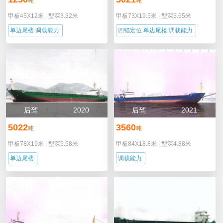
吨
吨
甲板45X12米
|
型深3.32米
甲板73X19.5米
|
型深5.65米
单边尾楼 调载能力
四锚定位 单边尾楼 调载能力
后驾
2020
后驾
2021
5022
3560
吨
吨
甲板78X19米
|
型深5.58米
甲板84X18.8米
|
型深4.88米
单边尾楼
调载能力