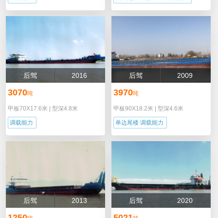
后驾
2016
后驾
2009
3070
3970
吨
吨
甲板70X17.6米
|
型深4.8米
甲板90X18.2米
|
型深4.6米
调载能力
单边尾楼 调载能力
后驾
2013
后驾
2020
1250
5021