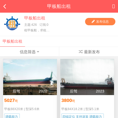
甲板船出租
甲板船出租
发布信息
主题:426
订阅:0
租甲板船，求租甲板船，一手甲板船东直租，项目方求租，甲板船东、货主都在这里，快进来看看吧！
甲板船出租
信息筛选
最新发布
后驾
2020
后驾
2023
5027
3800
吨
吨
甲板88X20米
|
型深5.6米
甲板84X18.2米
|
型深5.1米
调载能力
四锚定位 支持滚装 调载能力