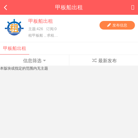
甲板船出租
甲板船出租
发布信息
主题:426
订阅:0
租甲板船，求租甲板船，一手甲板船东直租，项目方求租，甲板船东、货主都在这里，快进来看看吧！
甲板船出租
信息筛选
最新发布
本版块或指定的范围内无主题