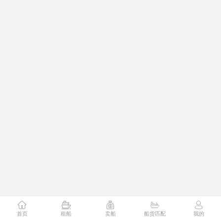
首页
租船
卖船
船货匹配
我的