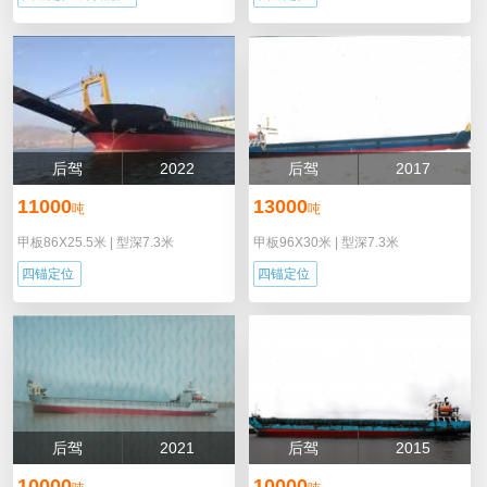
后驾
2022
后驾
2017
11000
13000
吨
吨
甲板86X25.5米
|
型深7.3米
甲板96X30米
|
型深7.3米
四锚定位
四锚定位
后驾
2021
后驾
2015
10000
10000