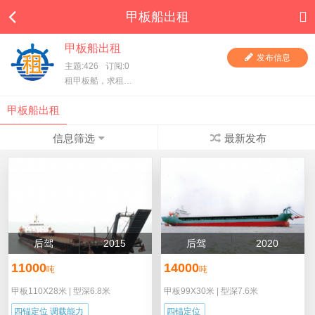
甲板船出租
甲板船出租
发布信息
主题:426
订阅:0
租甲板船，求租甲板船，一手甲板船东直租，项目方求租，甲板船东、货主都在这里，快进来看看吧！
甲板船出租
信息筛选
最新发布
后驾
2015
后驾
2020
11000
14000
吨
吨
甲板110X28米
|
型深6.8米
甲板99X30米
|
型深7.6米
四锚定位 调载能力
四锚定位