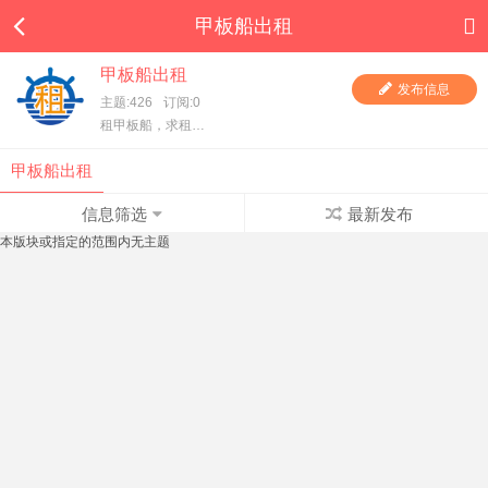
甲板船出租
甲板船出租
发布信息
主题:426
订阅:0
租甲板船，求租甲板船，一手甲板船东直租，项目方求租，甲板船东、货主都在这里，快进来看看吧！
甲板船出租
信息筛选
最新发布
本版块或指定的范围内无主题