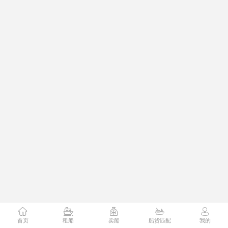
首页
租船
卖船
船货匹配
我的