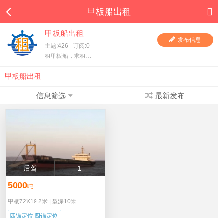
甲板船出租
甲板船出租
发布信息
主题:426
订阅:0
租甲板船，求租甲板船，一手甲板船东直租，项目方求租，甲板船东、货主都在这里，快进来看看吧！
甲板船出租
信息筛选
最新发布
后驾
1
5000
吨
甲板72X19.2米
|
型深10米
四锚定位 四锚定位