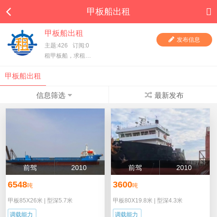
甲板船出租
甲板船出租
发布信息
主题:426
订阅:0
租甲板船，求租甲板船，一手甲板船东直租，项目方求租，甲板船东、货主都在这里，快进来看看吧！
甲板船出租
信息筛选
最新发布
前驾
2010
前驾
2010
6548
3600
吨
吨
甲板85X26米
|
型深5.7米
甲板80X19.8米
|
型深4.3米
调载能力
调载能力