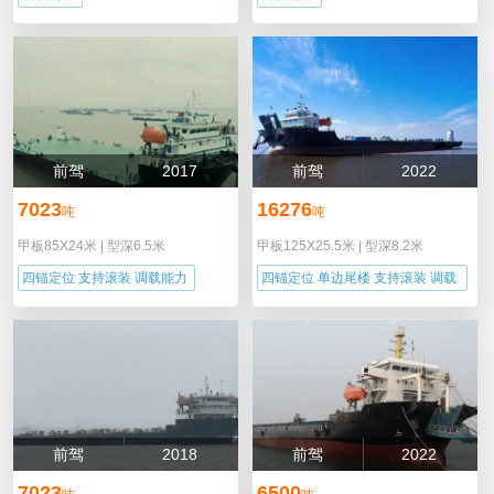
前驾
2017
前驾
2022
7023
16276
吨
吨
甲板85X24米
|
型深6.5米
甲板125X25.5米
|
型深8.2米
四锚定位 支持滚装 调载能力
四锚定位 单边尾楼 支持滚装 调载
能力
前驾
2018
前驾
2022
7023
6500