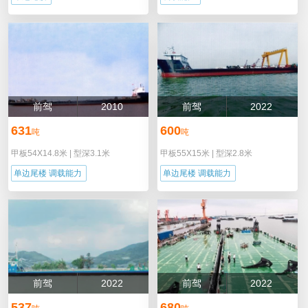
前驾
2010
前驾
2022
631
600
吨
吨
甲板54X14.8米
|
型深3.1米
甲板55X15米
|
型深2.8米
单边尾楼 调载能力
单边尾楼 调载能力
前驾
2022
前驾
2022
537
680