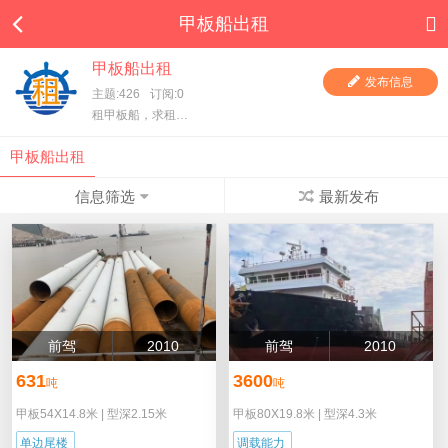
甲板船出租
甲板船出租
发布信息
主题:426
订阅:0
租甲板船，求租甲板船，一手甲板船东直租，项目方求租，甲板船东、货主都在这里，快进来看看吧！
甲板船出租
信息筛选
最新发布
前驾
2010
前驾
2010
631
3600
吨
吨
甲板54X14.8米
|
型深2.15米
甲板80X19.8米
|
型深4.3米
单边尾楼
调载能力