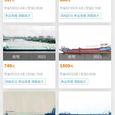
吨
吨
甲板59X15.6米
|
型深2.85米
甲板62.5X15.4米
|
型深2.78米
单边尾楼 调载能力
四锚定位 单边尾楼 调载能力
前驾
2021
前驾
2013
740
1600
吨
吨
甲板60X15.6米
|
型深2.78米
甲板49X15米
|
型深3.68米
四锚定位 单边尾楼 调载能力
单边尾楼 调载能力