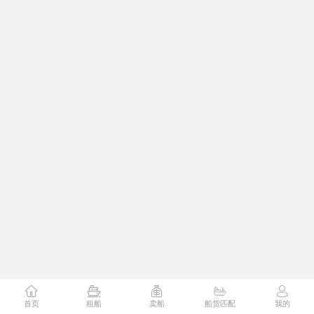
首页
租船
卖船
船货匹配
我的