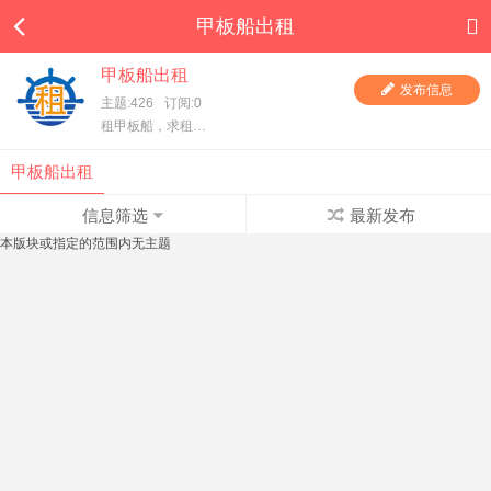
甲板船出租
甲板船出租
发布信息
主题:426
订阅:0
租甲板船，求租甲板船，一手甲板船东直租，项目方求租，甲板船东、货主都在这里，快进来看看吧！
甲板船出租
信息筛选
最新发布
本版块或指定的范围内无主题