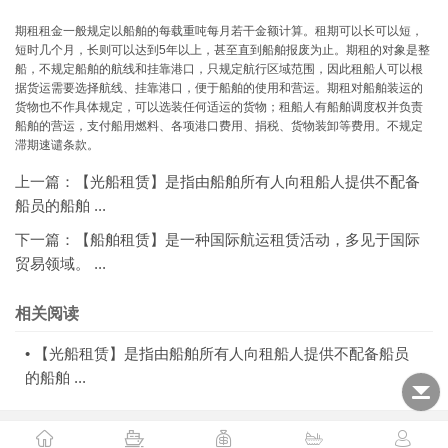
期租租金一般规定以船舶的每载重吨每月若干金额计算。租期可以长可以短，
短时几个月，长则可以达到5年以上，甚至直到船舶报废为止。期租的对象是整
船，不规定船舶的航线和挂靠港口，只规定航行区域范围，因此租船人可以根
据货运需要选择航线、挂靠港口，便于船舶的使用和营运。期租对船舶装运的
货物也不作具体规定，可以选装任何适运的货物；租船人有船舶调度权并负责
船舶的营运，支付船用燃料、各项港口费用、捐税、货物装卸等费用。不规定
滞期速谴条款。
上一篇：
【光船租赁】是指由船舶所有人向租船人提供不配备
船员的船舶 ...
下一篇：
【船舶租赁】是一种国际航运租赁活动，多见于国际
贸易领域。 ...
相关阅读
•
【光船租赁】是指由船舶所有人向租船人提供不配备船员
的船舶 ...