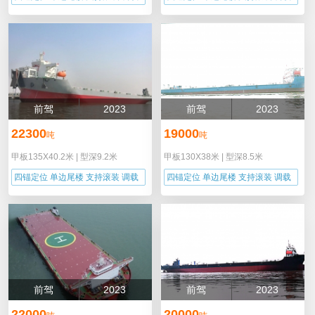
能力
能力
前驾
2023
前驾
2023
22300
19000
吨
吨
甲板135X40.2米
|
型深9.2米
甲板130X38米
|
型深8.5米
四锚定位 单边尾楼 支持滚装 调载
四锚定位 单边尾楼 支持滚装 调载
能力
能力
前驾
2023
前驾
2023
22000
20000