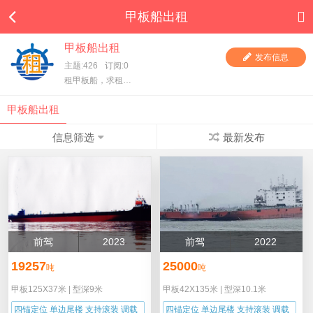
甲板船出租
甲板船出租
发布信息
主题:426
订阅:0
租甲板船，求租甲板船，一手甲板船东直租，项目方求租，甲板船东、货主都在这里，快进来看看吧！
甲板船出租
信息筛选
最新发布
前驾
2023
前驾
2022
19257
25000
吨
吨
甲板125X37米
|
型深9米
甲板42X135米
|
型深10.1米
四锚定位 单边尾楼 支持滚装 调载
四锚定位 单边尾楼 支持滚装 调载