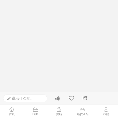
说点什么吧...
首页
租船
卖船
船货匹配
我的