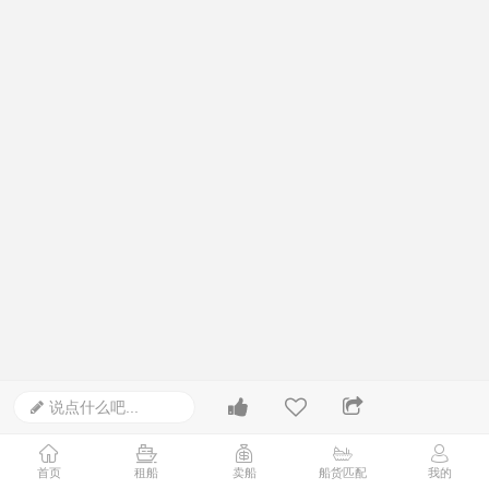
说点什么吧...
首页
租船
卖船
船货匹配
我的