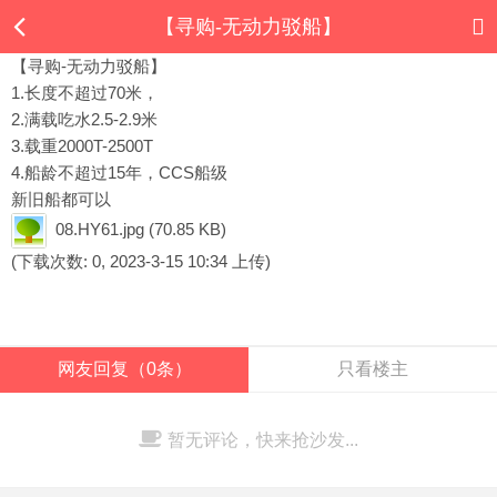
【寻购-无动力驳船】
【寻购-无动力驳船】
1.长度不超过70米，
2.满载吃水2.5-2.9米
3.载重2000T-2500T
4.船龄不超过15年，CCS船级
新旧船都可以
08.HY61.jpg
(70.85 KB)
(下载次数: 0, 2023-3-15 10:34 上传)
网友回复（0条）
只看楼主
暂无评论，快来抢沙发...