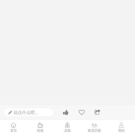
说点什么吧...
首页
租船
卖船
船货匹配
我的