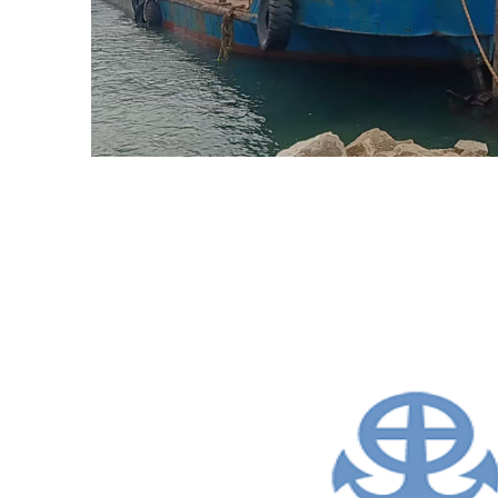
船
出
租