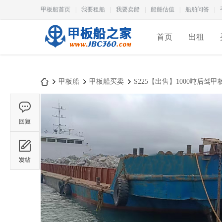
甲板船首页
|
我要租船
|
我要卖船
|
船舶估值
|
船舶问答
|
首页
出租
甲板船
甲板船买卖
S225【出售】1000吨后驾甲
甲
›
›
›