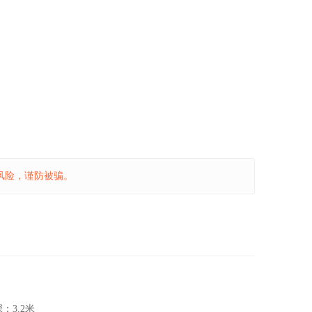
风险，谨防被骗。
深：
3.2米