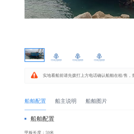
板
船
实地看船前请先拨打上方电话确认船舶在租/售，
船舶配置
船主说明
船舶图片
船舶配置
之
甲板长度：
59米