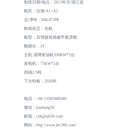
制造日期/地点：2013年月/浙江造
航区：沿海/A1+A2
总/净吨：846/472吨
航线状态：在航
专
船型：后驾驶前跳板甲板货船
船级社：ZC
主机:淄博柴油机330KW*2台
发电机：75KW*2台
四锚2.5吨
下次特检：2026年
注
电话：+86 13585908589
微信：jiaohang56
邮箱：czk@ejh56.com
网站：http://www.jbc360.com/