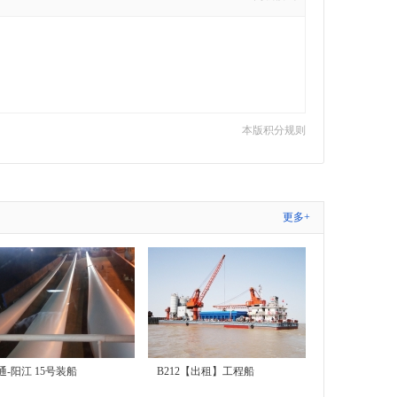
本版积分规则
更多+
通-阳江 15号装船
B212【出租】工程船