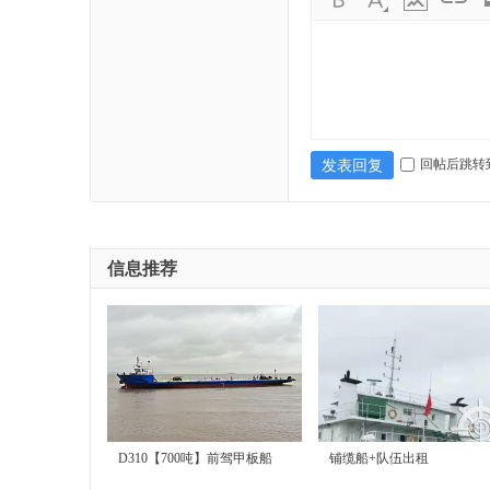
售
回帖后跳转
发表回复
信息推荐
|
D310【700吨】前驾甲板船
铺缆船+队伍出租