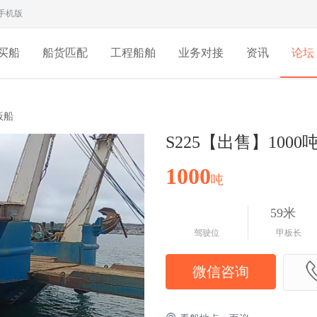
手机版
买船
船货匹配
工程船舶
业务对接
资讯
论坛
板船
S225【出售】100
1000
吨
59米
驾驶位
甲板长
微信咨询