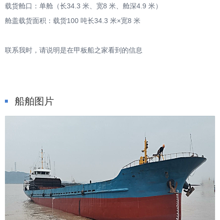
载货舱口：单舱（长34.3 米、宽8 米、舱深4.9 米）
舱盖载货面积：载货100 吨长34.3 米×宽8 米
联系我时，请说明是在甲板船之家看到的信息
船舶图片