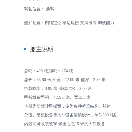
驾驶位置：
前驾
船舶配置：四锚定位 单边尾楼 支持滚装 调载能力
家
船主说明
总吨：490 吨;净吨：274 吨
总长：66.80 米;船宽：12.00 米;型深：2.85 米
空载吃水：0.95 米;满载吃水：2.00 米
甲板载货面积：长59.0 米、宽15.5 米
-
本船为前驾驶甲板驳，专为各种桥梁结构、船体
分段、吊机设备等大件设备运输设计，单件300 吨以
内最高可以装载30 米重心在15 米的大件设备