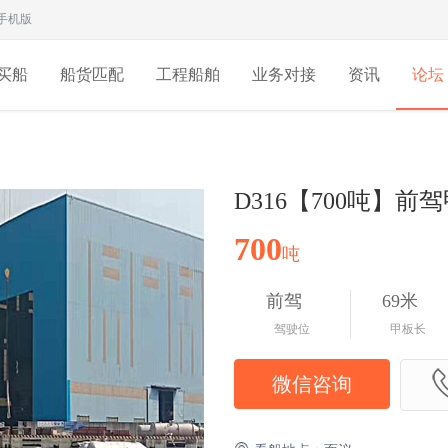
手机版
买船
船货匹配
工程船舶
业务对接
资讯
论坛
D316【700吨】前
700
吨
前驾
69米
驾驶位
甲板长
微信咨询