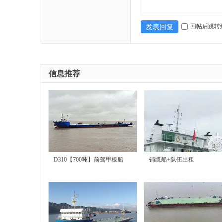
回帖后跳转
发表回复
信息推荐
|
D310【700吨】前驾甲板船
铺缆船+队伍出租
出