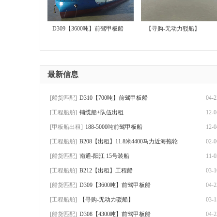
D309【3600吨】前驾甲板船
【寻购-无动力驳船】
售
最新信息
[船货匹配]
D310【700吨】前驾甲板船
04-2
[工程船舶]
铺缆船+队伍出租
12-0
[甲板船出租]
188-5000吨前驾甲板船
12-0
[工程船舶]
B208【出租】11.8米4400马力近海拖轮
02-0
|
[船货匹配]
南通-阳江 15号装船
11-0
[工程船舶]
B212【出租】工程船
03-1
[船货匹配]
D309【3600吨】前驾甲板船
04-2
[工程船舶]
【寻购-无动力驳船】
03-1
[船货匹配]
D308【4300吨】前驾甲板船
04-2