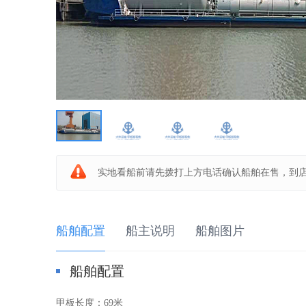
板
船
实地看船前请先拨打上方电话确认船舶在售，到
船舶配置
船主说明
船舶图片
船舶配置
之
甲板长度：
69米