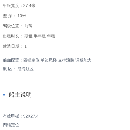
甲板宽度：
27.4米
型 深：
10米
驾驶位置：
前驾
出租时长：
期租 半年租 年租
建造日期：
1
船舶配置：四锚定位 单边尾楼 支持滚装 调载能力
航 区： 沿海航区
船主说明
有效甲板：92X27.4
四锚定位