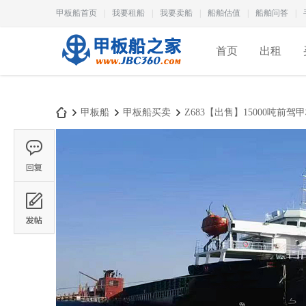
甲板船首页
|
我要租船
|
我要卖船
|
船舶估值
|
船舶问答
|
首页
出租
甲板船
甲板船买卖
Z683【出售】15000吨前驾甲
甲
›
›
›