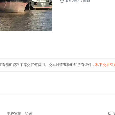
看船地点：面议
查看船舶资料不需交任何费用。交易时请查验船舶所有证件，
私下交易有
甲板宽度：
32米
型 