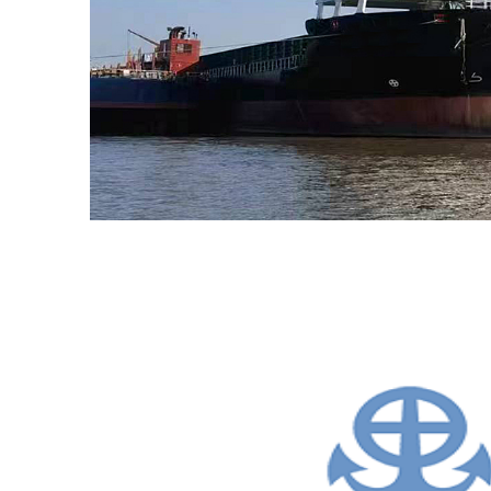
船
出
租