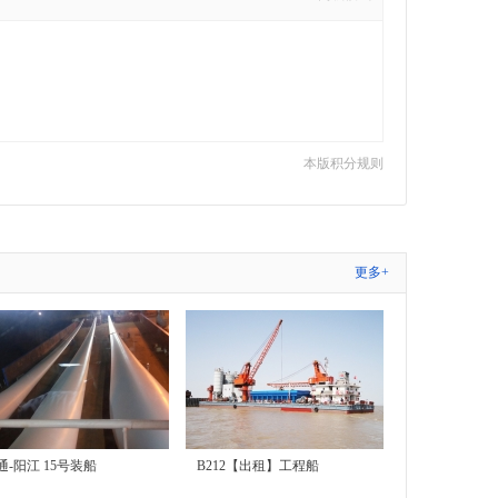
本版积分规则
更多+
通-阳江 15号装船
B212【出租】工程船