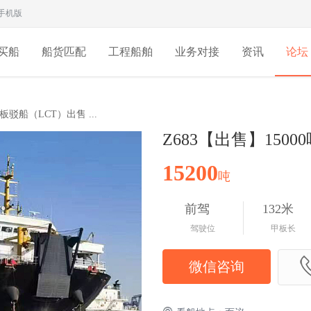
手机版
买船
船货匹配
工程船舶
业务对接
资讯
论坛
板驳船（LCT）出售 ...
Z683【出售】150
15200
吨
前驾
132米
驾驶位
甲板长
微信咨询