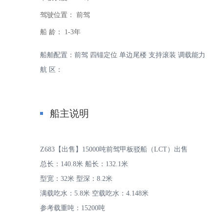
驾驶位置：
前驾
船 龄：
1-3年
船舶配置：前驾 四锚定位 单边尾楼 支持滚装 调载能力
航 区：
家
船主说明
Z683【出售】15000吨前驾甲板驳船（LCT）出售
总长：140.8米 船长：132.1米
-
型宽：32米 型深：8.2米
满载吃水：5.8米 空载吃水：4.148米
参考载重吨：15200吨