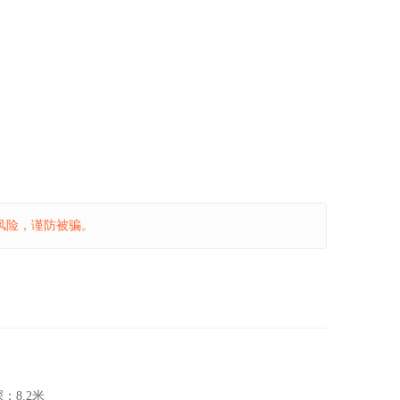
风险，谨防被骗。
深：
8.2米