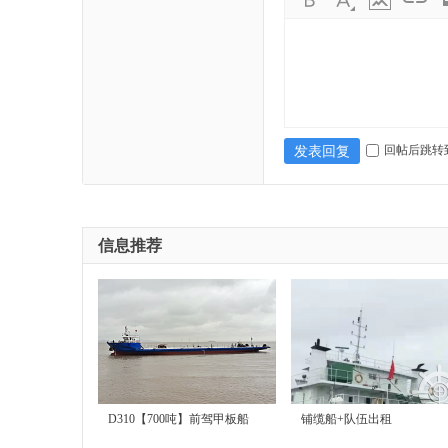
售
回帖后跳转
发表回复
信息推荐
|
D310【700吨】前驾甲板船
铺缆船+队伍出租