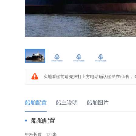
板
船
实地看船前请先拨打上方电话确认船舶在租/售，
船舶配置
船主说明
船舶图片
船舶配置
之
甲板长度：
132米