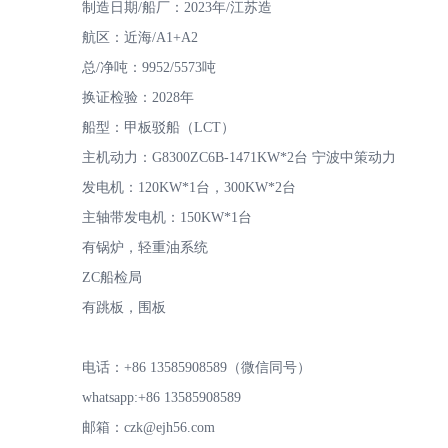
制造日期/船厂：2023年/江苏造
航区：近海/A1+A2
总/净吨：9952/5573吨
换证检验：2028年
专
船型：甲板驳船（LCT）
主机动力：G8300ZC6B-1471KW*2台 宁波中策动力
发电机：120KW*1台，300KW*2台
主轴带发电机：150KW*1台
有锅炉，轻重油系统
ZC船检局
注
有跳板，围板
电话：+86 13585908589（微信同号）
whatsapp:+86 13585908589
邮箱：czk@ejh56.com