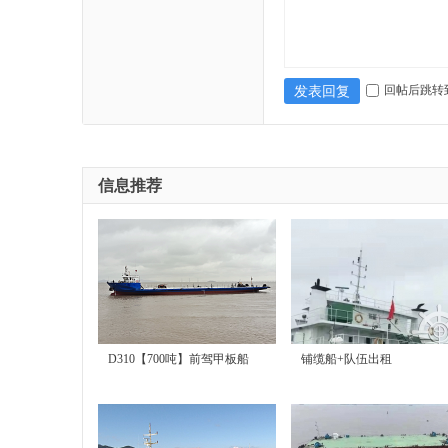
回帖后跳转
发表回复
售
信息推荐
|
D310【700吨】前驾甲板船
铺缆船+队伍出租