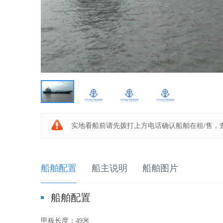
板
船
实地看船前请先拨打上方电话确认船舶在租/售，
船舶配置
船主说明
船舶图片
船舶配置
之
甲板长度：
49米