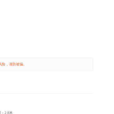
风险，谨防被骗。
深：
2.8米