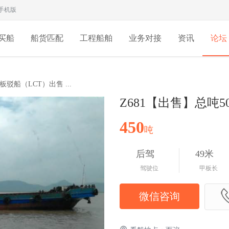
手机版
买船
船货匹配
工程船舶
业务对接
资讯
论坛
板驳船（LCT）出售 ...
Z681【出售】总吨
450
吨
后驾
49米
驾驶位
甲板长
微信咨询