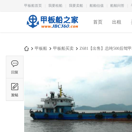
甲板船首页
|
我要租船
|
我要卖船
|
船舶估值
|
船舶问答
|
首页
出租
甲板船
甲板船买卖
Z681【出售】总吨500后驾甲
甲
›
›
›