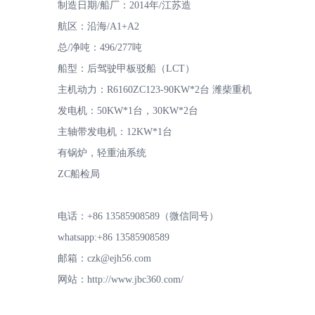
制造日期/船厂：2014年/江苏造
航区：沿海/A1+A2
总/净吨：496/277吨
船型：后驾驶甲板驳船（LCT）
专
主机动力：R6160ZC123-90KW*2台 潍柴重机
发电机：50KW*1台，30KW*2台
主轴带发电机：12KW*1台
有锅炉，轻重油系统
ZC船检局
注
电话：+86 13585908589（微信同号）
whatsapp:+86 13585908589
邮箱：czk@ejh56.com
网站：http://www.jbc360.com/