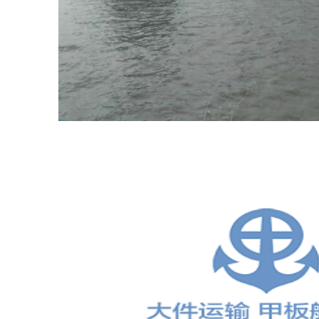
船
出
租