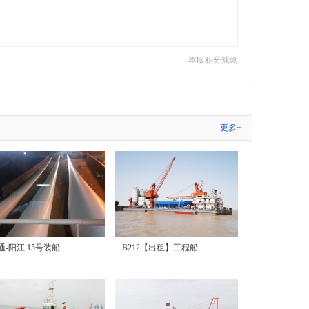
本版积分规则
更多+
通-阳江 15号装船
B212【出租】工程船