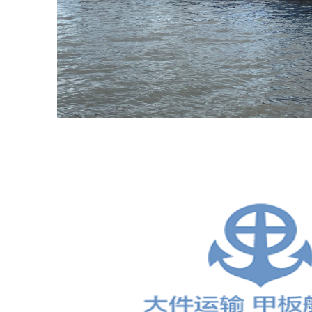
船
出
租