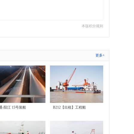
本版积分规则
更多+
通-阳江 15号装船
B212【出租】工程船