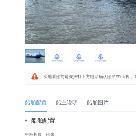
板
船
实地看船前请先拨打上方电话确认船舶在租/售，
船舶配置
船主说明
船舶图片
船舶配置
之
甲板长度：
69米