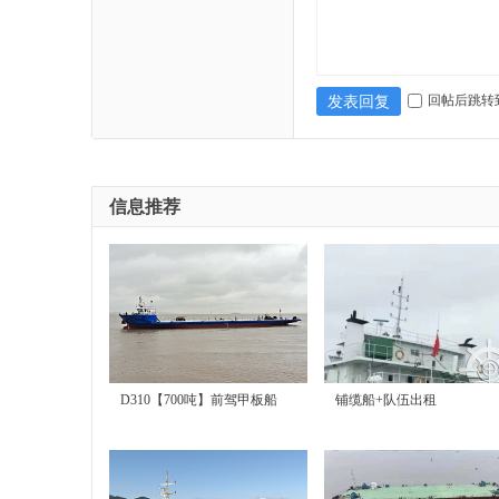
回帖后跳转
发表回复
售
信息推荐
|
D310【700吨】前驾甲板船
铺缆船+队伍出租