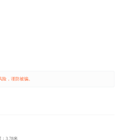
风险，谨防被骗。
深：
3.78米