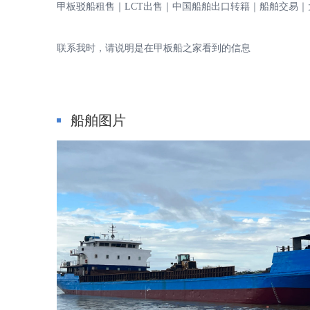
甲板驳船租售｜LCT出售｜中国船舶出口转籍｜船舶交易｜
甲
联系我时，请说明是在甲板船之家看到的信息
船舶图片
板