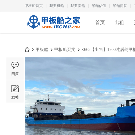
甲板船首页
|
我要租船
|
我要卖船
|
船舶估值
|
船舶问答
|
首页
出租
甲板船
甲板船买卖
Z665【出售】1700吨后驾甲
甲
›
›
›