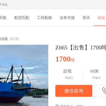
手机版
买船
船货匹配
工程船舶
业务对接
资讯
论坛
板驳船（LCT）
Z665【出售】170
1700
吨
后驾
69米
驾驶位
甲板长
微信咨询