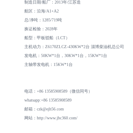
制造日期/船厂：2013年/江苏造
航区：沿海/A1+A2
总/净吨：1285/719吨
换证检验：2028年
专
船型：甲板驳船（LCT）
主机动力：Z6170ZLCZ-430KW*2台 淄博柴油机总公司
发电机：50KW*1台，30KW*1台，15KW*1台
主轴带发电机：15KW*1台
注
电话：+86 13585908589（微信同号）
whatsapp:+86 13585908589
邮箱：czk@ejh56.com
网站：http://www.jbc360.com/