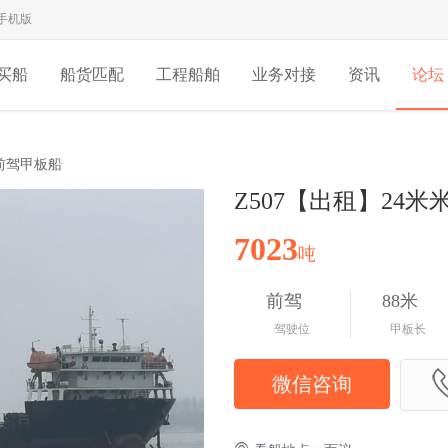
手机版
买船
船货匹配
工程船舶
业务对接
资讯
论坛
吨前驾甲板船
Z507【出租】24米
7023
吨
前驾
88米
驾驶位
甲板长
微信咨询