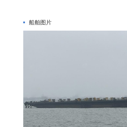
甲
船舶图片
板