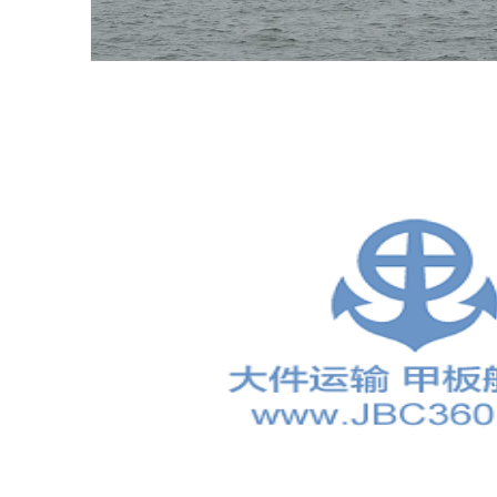
船
出
租