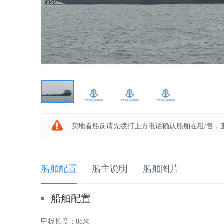
板
船
实地看船前请先拨打上方电话确认船舶在租/售，
船舶配置
船主说明
船舶图片
船舶配置
之
甲板长度：
88米