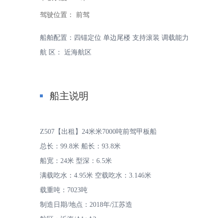
驾驶位置：
前驾
船舶配置：四锚定位 单边尾楼 支持滚装 调载能力
航 区： 近海航区
家
船主说明
Z507【出租】24米米7000吨前驾甲板船
总长：99.8米 船长：93.8米
船宽：24米 型深：6.5米
-
满载吃水：4.95米 空载吃水：3.146米
载重吨：7023吨
制造日期/地点：2018年/江苏造