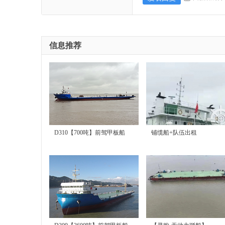
信息推荐
售
D310【700吨】前驾甲板船
铺缆船+队伍出租
|