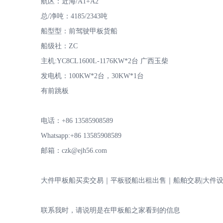
航区：近海/A1+A2
总/净吨：4185/2343吨
船型型：前驾驶甲板货船
船级社：ZC
专
主机:YC8CL1600L-1176KW*2台 广西玉柴
发电机：100KW*2台，30KW*1台
有前跳板
电话：+86 13585908589
Whatsapp:+86 13585908589
邮箱：czk@ejh56.com
注
大件甲板船买卖交易｜平板驳船出租出售｜船舶交易|大件
联系我时，请说明是在甲板船之家看到的信息