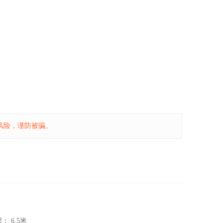
风险，谨防被骗。
深：
6.5米